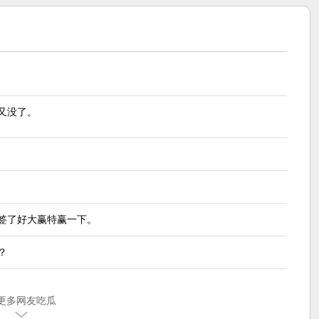
又没了。
紧签了好大赢特赢一下。
？
更多网友吃瓜