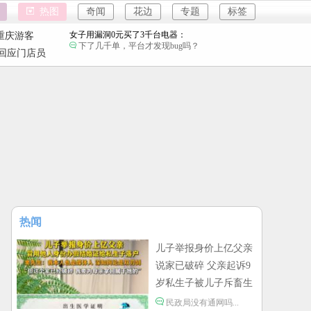
儿子举报身价上亿父亲说家已破碎：
热图
奇闻
花边
专题
标签
民政局没有通网吗？为什么这么多假结婚证？
强奸案
女子用漏洞0元买了3千台电器：
重庆游客
下了几千单，平台才发现bug吗？
回应门店员
强奸案
直播自杀日本女网红已身亡：
重庆游客
前因后果能不能了解一下，她被爱豆引导网暴攻
击
海口80吨高危化学品瞒报：
社会需要较真的人监督。
韩国宣布国家灾难状态：
地方太小动不动就国家灾难。
员工用代码17小时删光公司89TB数据：
是他太厉害了还是这家公司没有安全管理。
儿子举报身价上亿父亲说家已破碎：
民政局没有通网吗？为什么这么多假结婚证？
热闻
女子用漏洞0元买了3千台电器：
下了几千单，平台才发现bug吗？
儿子举报身价上亿父亲
说家已破碎 父亲起诉9
直播自杀日本女网红已身亡：
前因后果能不能了解一下，她被爱豆引导网暴攻
岁私生子被儿子斥畜生
击
不如
海口80吨高危化学品瞒报：
民政局没有通网吗...