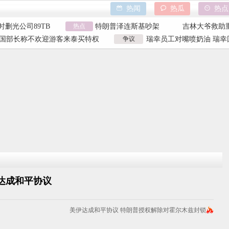
买了3千台电器
香港大埔火灾
野人小孩事件
热闻
热瓜
热点
化学品瞒报
天水血铅异常事件
山西大同订婚
时删光公司89TB
热点
特朗普泽连斯基吵架
吉林大爷救助
买了3千台电器
香港大埔火灾
野人小孩事件
国部长称不欢迎游客来泰买特权
争议
瑞幸员工对嘴喷奶油 瑞幸
化学品瞒报
天水血铅异常事件
山西大同订婚
国部长争议发言
工被曝用奶油枪喂食
时删光公司89TB
特朗普泽连斯基吵架
吉林大爷救助
达成和平协议
美伊达成和平协议 特朗普授权解除对霍尔木兹封锁