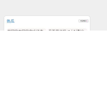
热瓜
韩国宣布国家灾难状态
员工用代码17小时删光
公司89TB数据
详
详
地方太小动不动就国家灾难。
是他太厉害了还是这家公司没
有安全管理。
我还以为股灾呢…
小公司有其他人root权限多正
常，我有时候直接告诉开发自己
能说实话，还算把百姓当人看
常听同事说删库跑路，今天算
远程上去发布。
的。
是见到个真正这么干的了。
急诊医生漏诊致患儿死
笔试第一称被第二名花
亡获刑1年
钱劝弃考
详
详