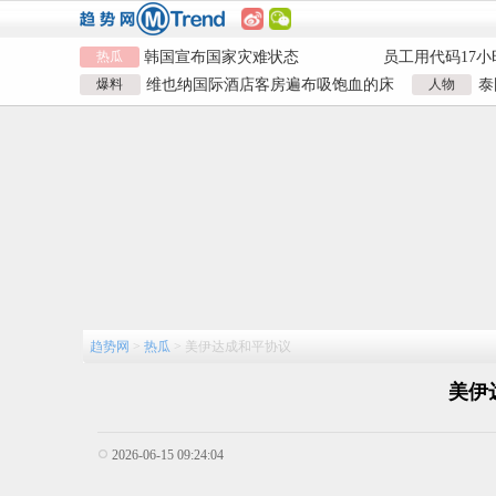
儿子举报身价上亿父亲说家已破碎
女子用漏洞0元
直播自杀日本女网红已身亡
海口80吨高危
热瓜
韩国宣布国家灾难状态
员工用代码17小
儿子举报身价上亿父亲说家已破碎
数据
女子用漏洞0元
爆料
维也纳国际酒店客房遍布吸饱血的床
人物
泰
直播自杀日本女网红已身亡
海口80吨高危
虱 酒店客房有虫员工反怪顾客不查
泰
韩国宣布国家灾难状态
员工用代码17小
数据
趋势网
>
热瓜
>
美伊达成和平协议
美伊
2026-06-15 09:24:04