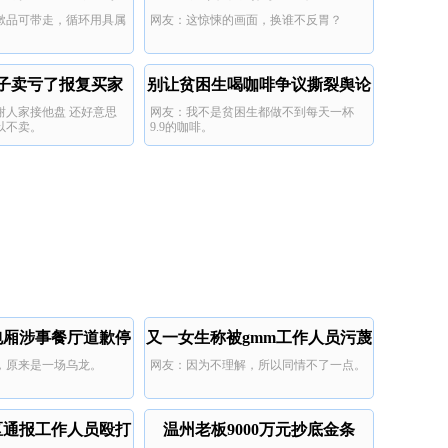
漱品可带走，循环用具属
网友：这惊悚的画面，换谁不反胃？
视
子卖亏了报复买家
别让贫困生喝咖啡争议撕裂舆论
谢人家接他盘 还好意思
网友：我不是贫困生都做不到每天一杯
以不卖。
9.9的咖啡。
包厢涉事餐厅道歉停
又一女生称被gmm工作人员污蔑
，原来是一场乌龙。
网友：因为不理解，所以同情不了一点。
业
插队
区通报工作人员殴打
温州老板9000万元抄底金条