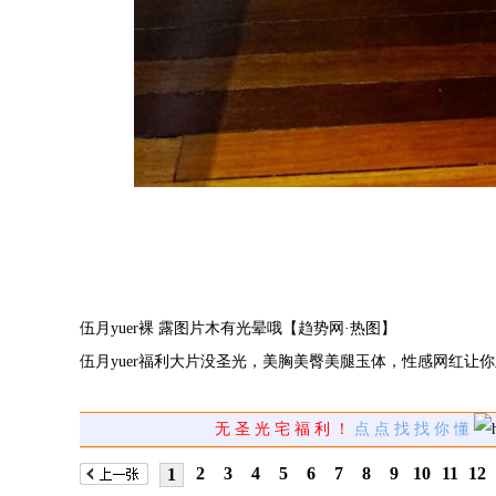
伍月yuer裸 露图片木有光晕哦【趋势网·热图】
伍月yuer福利大片没圣光，美胸美臀美腿玉体，性感网红让
无 圣 光 宅 福 利 ！
点 点 找 找 你 懂
2
3
4
5
6
7
8
9
10
11
12
1