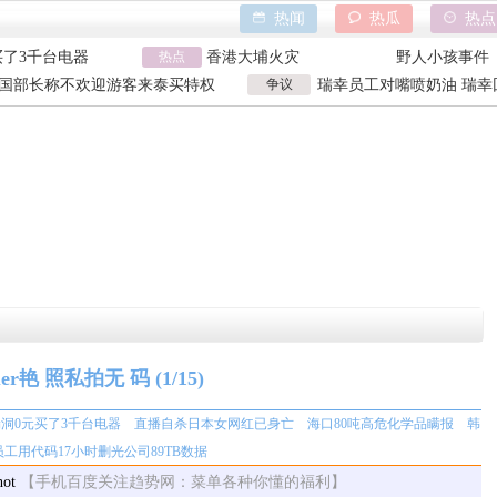
热闻
热瓜
热点
买了3千台电器
热点
香港大埔火灾
野人小孩事件
化学品瞒报
天水血铅异常事件
山西大同订婚
国部长称不欢迎游客来泰买特权
争议
瑞幸员工对嘴喷奶油 瑞幸
时删光公司89TB
特朗普泽连斯基吵架
吉林大爷救助
国部长争议发言
工被曝用奶油枪喂食
买了3千台电器
香港大埔火灾
野人小孩事件
化学品瞒报
天水血铅异常事件
山西大同订婚
时删光公司89TB
特朗普泽连斯基吵架
吉林大爷救助
er艳 照私拍无 码
(1/15)
洞0元买了3千台电器
直播自杀日本女网红已身亡
海口80吨高危化学品瞒报
韩
员工用代码17小时删光公司89TB数据
【手机百度关注趋势网：菜单各种你懂的福利】