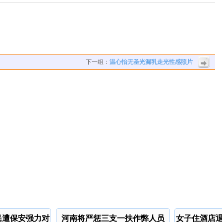
下一组：
温心怡无圣光漏乳走光性感照片
民遭保安强力对
河南将严惩三支一扶作弊人员
女子住酒店