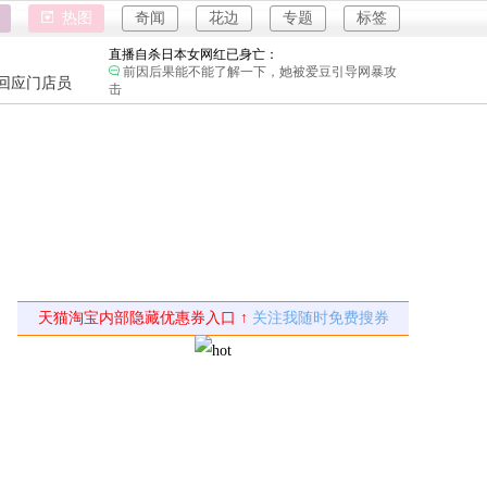
直播自杀日本女网红已身亡：
热图
奇闻
花边
专题
标签
前因后果能不能了解一下，她被爱豆引导网暴攻
击
海口80吨高危化学品瞒报：
社会需要较真的人监督。
强奸案
回应门店员
重庆游客
韩国宣布国家灾难状态：
地方太小动不动就国家灾难。
强奸案
员工用代码17小时删光公司89TB数据：
重庆游客
是他太厉害了还是这家公司没有安全管理。
儿子举报身价上亿父亲说家已破碎：
民政局没有通网吗？为什么这么多假结婚证？
女子用漏洞0元买了3千台电器：
下了几千单，平台才发现bug吗？
直播自杀日本女网红已身亡：
天猫淘宝内部隐藏优惠券入口 ↑
关注我随时免费搜券
前因后果能不能了解一下，她被爱豆引导网暴攻
击
海口80吨高危化学品瞒报：
社会需要较真的人监督。
韩国宣布国家灾难状态：
地方太小动不动就国家灾难。
员工用代码17小时删光公司89TB数据：