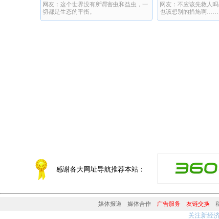
网友：这个世界没有所谓害虫和益虫，一
网友：不应该先救人吗
态
切都是生态的平衡。
也该想别的措施啊……
就不好站，更滑了，母
援，可等来了这样的结
感谢各大网址导航推荐本站：
媒体报道
媒体合作
广告服务
友链交换
关注新经