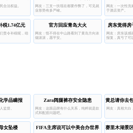
民合法权益。
网友：三支一扶现在都要作弊了，可见就
网友：一次性洗
业形势有多严峻。
于酒店资产。
税1.74亿元
官方回应青岛大火
房东觉得房
们责令补税呢，咱
网友：怪不得在中山路看到了黄岛方向浓
网友：房东该感
烟滚滚，愿平安。
报复，真亏了可
危化学品瞒报
Zara阔腿裤存安全隐患
黄总请你去
人监督。
网友：这跟品牌有什么关系，纯粹就是款
网友：真相大白
式和配搭问题吧。
母女坠楼
FIFA主席说可以中美合办世界
赛里木湖景