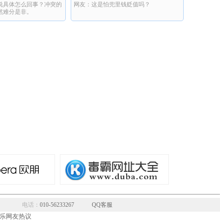
说具体怎么回事？冲突的
网友：这是怕兜里钱贬值吗？
司机
然难分是非。
电话：
010-56233267
QQ客服
乐网友热议