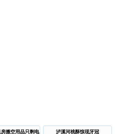
退房搬空用品只剩电
泸溪河桃酥惊现牙冠