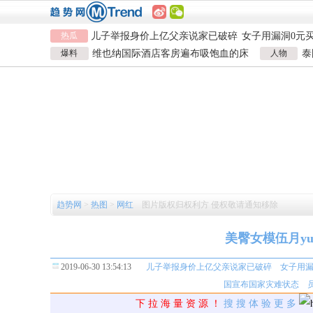
热瓜
儿子举报身价上亿父亲说家已破碎
女子用漏洞0元
直播自杀日本女网红已身亡
海口80吨高危
爆料
维也纳国际酒店客房遍布吸饱血的床
人物
泰
韩国宣布国家灾难状态
员工用代码17小
虱 酒店客房有虫员工反怪顾客不查
泰
儿子举报身价上亿父亲说家已破碎
数据
女子用漏洞0元
直播自杀日本女网红已身亡
海口80吨高危
韩国宣布国家灾难状态
员工用代码17小
数据
趋势网
>
热图
>
网红
图片版权归权利方 侵权敬请通知移除
美臀女模伍月yu
2019-06-30 13:54:13
儿子举报身价上亿父亲说家已破碎
女子用漏
国宣布国家灾难状态
下 拉 海 量 资 源 ！
搜 搜 体 验 更 多