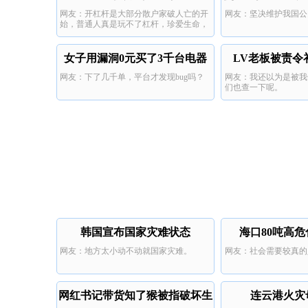
网友：开杠杆是大部分散户家破人亡的开
网友：坚决维护我国公
待
始，普通人真是玩不了杠杆，珍爱生命，
远离杠杆。 ​
女子用漏洞0元买了3千台电器
LV老板被责令补
网友：下了几千单，平台才发现bug吗？
网友：我还以为是被我
们也查一下呢。
韩国宣布国家灾难状态
海口80吨高
网友：地方太小动不动就国家灾难。
网友：社会需要较真的
网红书记带货知了猴被指破坏生
连云港火灾