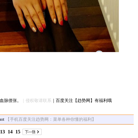
你血脉偾张。
｜侵权敬请联系
｜百度关注【趋势网】有福利哦
【手机百度关注趋势网：菜单各种你懂的福利】
13
14
15