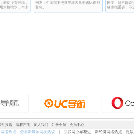
，即使没有云梯，
网友：中国踢不进世界杯因凡蒂诺比谁都
网友：能不能说
杯
用水枪喷水，本来
着急。
缘由很重要，不
女坚持着等待救
果，真的太惨了。
稿件投递
版权声明
加入我们
注册会员
会员中心
济网络热点 分享新媒体网友热议
| 互联网业界花边 新经济网络热点 泛娱