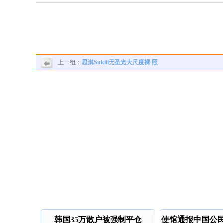
上一组：
思淇Sukiii无圣光大尺度裸 照
韩国35万散户被强制平仓
使馆通报中国公