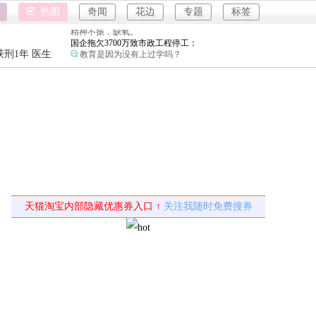
女子开一天一夜空调后二氧化碳中毒：
热图
奇闻
花边
专题
标签
小房间要留条缝，不然整天呆着容易头昏脑胀，
精神不振，缺氧。
国企拖欠3700万致市政工程停工：
教育是因为没有上过学吗？
强奸案
刑1年 医生
重庆游客
26岁女儿谈47岁妈妈突然产女：
这是没给孩子说，怕孩子不同意吧…
强奸案
儿子举报身价上亿父亲说家已破碎：
重庆游客
民政局没有通网吗？为什么这么多假结婚证？
河南三支一扶考试存在规模性组织作弊犯罪：
进入全球经济寒冬期了，为了经济不管是什么群
体都拼命搞钱了。
1岁宝宝碰坏纸巾盒三亚酒店索赔924元：
还记得碰瓷这个词的字面意思吗？
女子开一天一夜空调后二氧化碳中毒：
天猫淘宝内部隐藏优惠券入口 ↑
关注我随时免费搜券
小房间要留条缝，不然整天呆着容易头昏脑胀，
精神不振，缺氧。
国企拖欠3700万致市政工程停工：
教育是因为没有上过学吗？
26岁女儿谈47岁妈妈突然产女：
这是没给孩子说，怕孩子不同意吧…
儿子举报身价上亿父亲说家已破碎：