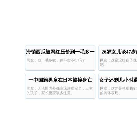
滞销西瓜被网红压价到一毛多一
26岁女儿谈47
网友：他一毛多收，你不卖不行吗？
网友：这是没给孩子说
斤%
吧…
一中国籍男童在日本被撞身亡
女子还剩几小时退
网友：无论国内外都应该注意安全，三岁
网友：这才是体现我们
年
的孩子，家长更应该多注意。
的具体表现。