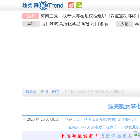
热瓜
河南三支一扶考试存在规模性组织
1岁宝宝碰坏纸
作弊犯罪
女子开一天一夜空调后二氧化碳中
924元
国企拖欠3700
爆料
海口80吨高危化学品瞒报 海口港瞒
人物
泰
毒
26岁女儿谈47岁妈妈突然产女
儿子举报身价上
报危险品
泰
河南三支一扶考试存在规模性组织
1岁宝宝碰坏纸
作弊犯罪
女子开一天一夜空调后二氧化碳中
924元
国企拖欠3700
毒
26岁女儿谈47岁妈妈突然产女
儿子举报身价上
趋势网
>
热图
>
网红
图片版权归权利方 侵权敬请通知移除
漂亮靓女李
2026-04-26 20:00:11
河南三支一扶考试存在规模性组织作弊犯罪
企拖欠3700万致市政工程停工
26岁女儿
下 拉 海 量 资 源 ！
搜 搜 体 验 更 多