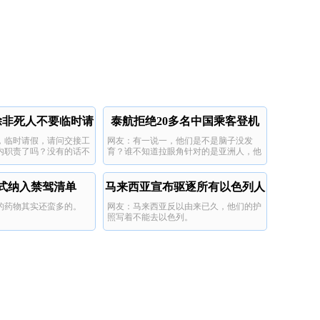
除非死人不要临时请
泰航拒绝20多名中国乘客登机
，临时请假，请问交接工
网友：有一说一，他们是不是脑子没发
假
内职责了吗？没有的话不
育？谁不知道拉眼角针对的是亚洲人，他
们哪国的啊？
式纳入禁驾清单
马来西亚宣布驱逐所有以色列人
的药物其实还蛮多的。
网友：马来西亚反以由来已久，他们的护
照写着不能去以色列。