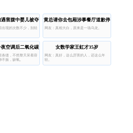
妇遇害腹中婴儿被夺
黄总请你去包厢涉事餐厅道歉停
前出现的次数不少，别轻
网友：真相大白，原来是一场乌龙。
走
业
一夜空调后二氧化碳
女数学家王虹才35岁
留条缝，不然整天呆着容
网友：真好，这么厉害的人，还这么年
中毒
神不振，缺氧。
轻。