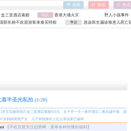
热闻
热瓜
热点
巾盒三亚酒店索赔
热点
香港大埔火灾
野人小孩事件
万致市政工程停工
天水血铅异常事件
山西大同订婚
国部长称不欢迎游客来泰买特权
争议
急诊医生漏诊致患儿死亡获
亿父亲说家已破碎
特朗普泽连斯基吵架
吉林大爷救助
国部长争议发言
漏诊获刑
巾盒三亚酒店索赔
香港大埔火灾
野人小孩事件
万致市政工程停工
天水血铅异常事件
山西大同订婚
亿父亲说家已破碎
特朗普泽连斯基吵架
吉林大爷救助
七喜半圣光私拍
(1/20)
1岁宝宝碰坏纸巾盒三亚酒店索赔924元
女子开一天一夜空调后二氧化碳中毒
国
谈47岁妈妈突然产女
儿子举报身价上亿父亲说家已破碎
【手机百度关注趋势网：菜单各种你懂的福利】