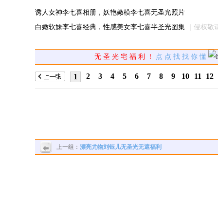
诱人女神李七喜相册，妖艳嫩模李七喜无圣光照片
白嫩软妹李七喜经典，性感美女李七喜半圣光图集
｜侵权敬
无 圣 光 宅 福 利 ！
点 点 找 找 你 懂
2
3
4
5
6
7
8
9
10
11
12
1
上一组：
漂亮尤物刘钰儿无圣光无遮福利