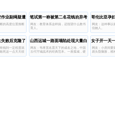
空作业副绳疑遭
笔试第一称被第二名花钱劝弃考
哥伦比亚孕
断的高度位置推断
网友：教育体系这样搞，还指望什么教书
网友：这种事以
断
育人。
信她人。
生失败后克隆了
山西运城一路面塌陷处现大量白
女子开一天
有钱到一定程度就
网友：韦孝宽名震天下的成名之地，中国
网友：小房间要
己
骨
敢死这一点天天绞
古代守城战术的经典范本。一座孤城，硬
易头昏脑胀，精
生生拖住十万大军。哎，一将功成万骨
枯。