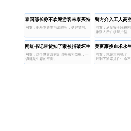
泰国部长称不欢迎游客来泰买特
警方介入工人高
网友：把基本尊重当成特权，挺好笑的。
网友：从副安全绳被割
权
割
嫌疑人所在楼层户型。
网红书记带货知了猴被指破坏生
美富豪换血求永
网友：这个世界没有所谓害虫和益虫，一
网友：就是太有钱了，
态
自
切都是生态的平衡。
只剩下紧紧抓住生命不
尽脑汁呕心沥血。