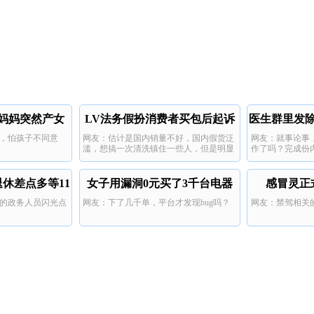
岁妈妈突然产女
LV法务假扮消费者买包后起诉
医生群里发
，怕孩子不同意
网友：估计是国内销量不好，国内假货泛
网友：就事论事
百货店
滥，想搞一次清洗镇住一些人，但是明显
作了吗？完成份
这个方法不好，惹人反感。
要指责上司。
休差点多等11
女子用漏洞0元买了3千台电器
感冒灵正
的政务人员闪光点
网友：下了几千单，平台才发现bug吗？
网友：禁驾相关