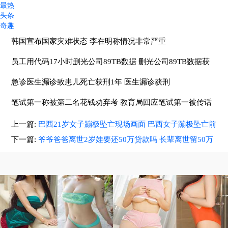
最热
头条
奇趣
韩国宣布国家灾难状态 李在明称情况非常严重
员工用代码17小时删光公司89TB数据 删光公司89TB数据获
刑
急诊医生漏诊致患儿死亡获刑1年 医生漏诊获刑
笔试第一称被第二名花钱劝弃考 教育局回应笔试第一被传话
劝弃考
上一篇:
巴西21岁女子蹦极坠亡现场画面 巴西女子蹦极坠亡前
曾戏谑发文
下一篇:
爷爷爸爸离世2岁娃要还50万贷款吗 长辈离世留50万
债银行起诉孙子