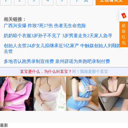
相关链接：
广西兴安爆 炸致7死17伤 伤者无生命危险
超
级
奶奶晾个衣服3岁孙子不见了 3岁男童走失2天家人急寻
红
包
创始人去世24岁女儿拟继承近5亿家产 中触媒创始人刘颐静
去世
多地否认跑男录制宣传费 泉州辟谣为奔跑吧录制付费
某宝是什么，为什么叫某宝？
对！我就是那个某宝
最新