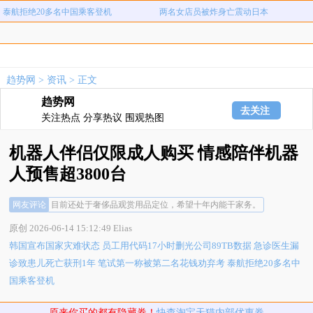
泰航拒绝20多名中国乘客登机
两名女店员被炸身亡震动日本
上海雪花膏破产
婚外试管丈夫声称离婚5个0不属实
女子称遭法院工作人员殴打扒衣羞辱
维也纳国际酒店客房遍布吸饱血的床虱
韩国宣布国家灾难状态
员工用代码17小时删光公司89TB数据
趋势网
>
资讯
> 正文
急诊医生漏诊致患儿死亡获刑1年
笔试第一称被第二名花钱劝弃考
趋势网
去关注
泰航拒绝20多名中国乘客登机
两名女店员被炸身亡震动日本
关注热点 分享热议 围观热图
上海雪花膏破产
婚外试管丈夫声称离婚5个0不属实
机器人伴侣仅限成人购买 情感陪伴机器
女子称遭法院工作人员殴打扒衣羞辱
维也纳国际酒店客房遍布吸饱血的床虱
人预售超3800台
网友评论
目前还处于奢侈品观赏用品定位，希望十年内能干家务。
原创
2026-06-14 15:12:49
Elias
韩国宣布国家灾难状态
员工用代码17小时删光公司89TB数据
急诊医生漏
诊致患儿死亡获刑1年
笔试第一称被第二名花钱劝弃考
泰航拒绝20多名中
国乘客登机
原来你买的都有隐藏券！
快查淘宝天猫内部优惠券