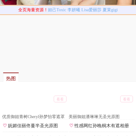
全页海量资源！
妲己Toxic
李妍曦
Lisa爱丽莎
夏茉gigi
热图
看看
看看
优质御姐青树Cheryl孙梦怡零遮罩
美丽御姐潘琳琳无圣光原图
私拍
♡
妩媚佳丽佟蔓半圣光原图
♡
性感网红孙晚桐木有遮相册