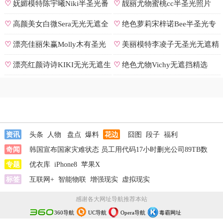
♡
妩媚模特陈宇曦Niki半圣光番
♡
靓丽尤物蜜桃cc半圣光照片
号
♡
高颜美女白微Sera无光无遮全
♡
绝色萝莉宋梓诺Bee半圣光专
集
辑
♡
漂亮佳丽朱赢Molly木有圣光
♡
美丽模特李凌子无圣光无遮精
原图
选
♡
漂亮红颜诗诗KIKI无光无遮生
♡
绝色尤物Vichy无遮挡精选
图
资讯
头条
人物
盘点
爆料
花边
囧图
段子
福利
奇闻
韩国宣布国家灾难状态
员工用代码17小时删光公司89TB数
据
专题
急诊医生漏诊致患儿死亡获刑1年
优衣库
iPhone8
苹果X
笔试第一称被第二名花钱劝弃
考
标签
泰航拒绝20多名中国乘客登机
互联网+
智能物联
增强现实
韩国宣布国家灾难状态
虚拟现实
员工用代码
17小时删光公司89TB数据
急诊医生漏诊致患儿死亡获刑1年
笔试第一
感谢各大网址导航推荐本站
称被第二名花钱劝弃考
泰航拒绝20多名中国乘客登机
两名女店员被炸
360导航
UC导航
Opera导航
毒霸网址