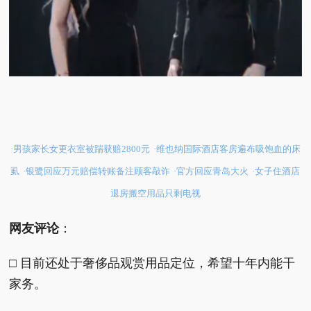
·男孩家长女更衣室被踹获赔2800元
·维也纳国际酒店客房遍布吸饱血的床
虱
·银鹭回应万元赔偿转账备注顾客敲诈
·官方回应青岛大火
·女子住酒店
退房搬空用品只剩电视
网友评论
：
□ 目前还处于奢侈品观赏用品定位，希望十年内能干
家务。