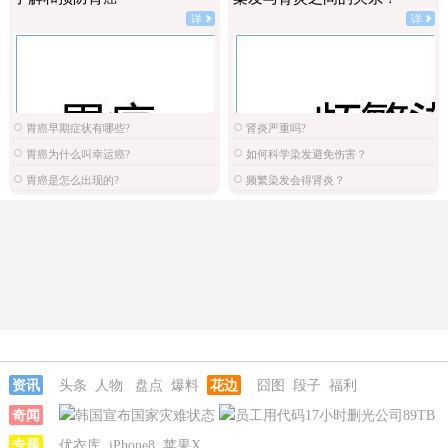
详
详
胃癌早期症状有哪些?
肾炎严重吗?
胃癌为什么叫幸运癌?
如何科学染发避免伤害？
胃癌是怎么出现的?
频繁染发会得肾炎？
资讯
头条
人物
盘点
爆料
花边
囧图
段子
福利
奇闻
韩国宣布国家灾难状态
员工用代码17小时删光公司89TB
数据
专题
急诊医生漏诊致患儿死亡获刑1年
优衣库
iPhone8
苹果X
笔试第一称被第二名花钱