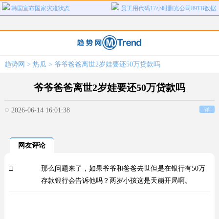
韩国宣布国家灾难状态
员工用代码17小时删光公司89TB数据
虱
急诊医生漏诊致患儿死亡获刑1年
笔试第一称被第二名花钱劝弃考
泰航拒绝20多名中国乘客登机
两名女店员被炸身亡震动日本
上海雪花膏破产
婚外试管丈夫声称离婚5个0不属实
趋势网
>
热瓜
> 爷爷爸爸离世2岁娃要还50万贷款吗
女子称遭法院工作人员殴打扒衣羞辱
维也纳国际酒店客房遍布吸饱血的床
虱
爷爷爸爸离世2岁娃要还50万贷款吗
2026-06-14 16:01:38
详
网友评论
□
那么问题来了，如果爷爷和爸爸去世但是在银行有50万
存款银行会告诉他吗？两岁小孩这是天崩开局啊。