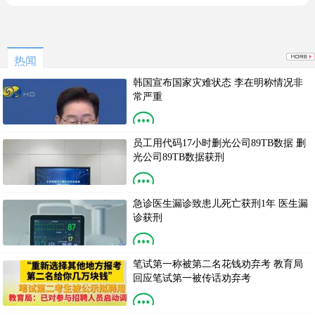
热闻
韩国宣布国家灾难状态 李在明称情况非
常严重
地方太小动不动就国家灾难。
员工用代码17小时删光公司89TB数据 删
光公司89TB数据获刑
是他太厉害了还是这家公司没
急诊医生漏诊致患儿死亡获刑1年 医生漏
诊获刑
以后急诊医生怕是遇到感冒也
笔试第一称被第二名花钱劝弃考 教育局
回应笔试第一被传话劝弃考
教育体系这样搞，还指望什么