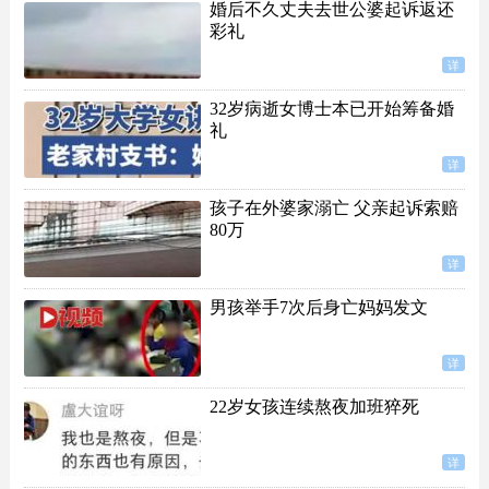
婚后不久丈夫去世公婆起诉返还
彩礼
详
32岁病逝女博士本已开始筹备婚
礼
详
孩子在外婆家溺亡 父亲起诉索赔
80万
详
男孩举手7次后身亡妈妈发文
详
22岁女孩连续熬夜加班猝死
详