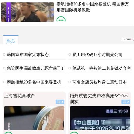
泰航拒绝20多名中国乘客登机 泰国素万
那普国际机场致歉
有一说一，他们是不是脑子没
热瓜
韩国宣布国家灾难状态
员工用代码17小时删光公司
89TB数据
急诊医生漏诊致患儿死亡获刑1
笔试第一称被第二名花钱劝弃考
年
泰航拒绝20多名中国乘客登机
两名女店员被炸身亡震动日本
上海雪花膏破产
婚外试管丈夫声称离婚5个0不
属实
详
详