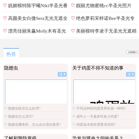
♡
妩媚模特陈宇曦Niki半圣光番
♡
靓丽尤物蜜桃cc半圣光照片
号
♡
高颜美女白微Sera无光无遮全
♡
绝色萝莉宋梓诺Bee半圣光专
集
辑
♡
漂亮佳丽朱赢Molly木有圣光
♡
美丽模特李凌子无圣光无遮精
原图
选
热答
隐翅虫
关于鸡蛋不得不知道的事
详
详
隐翅虫咬后怎么处理?
不同品种的鸡蛋营养价值一样吗?
隐翅虫怎么消灭?
成年人一天最多吃多少鸡蛋?
隐翅虫哪来的，怎么会出现在家里?
鸡蛋放冰箱前需要清洗吗?
了解和预防胃癌
染发与肾炎之间的关系？