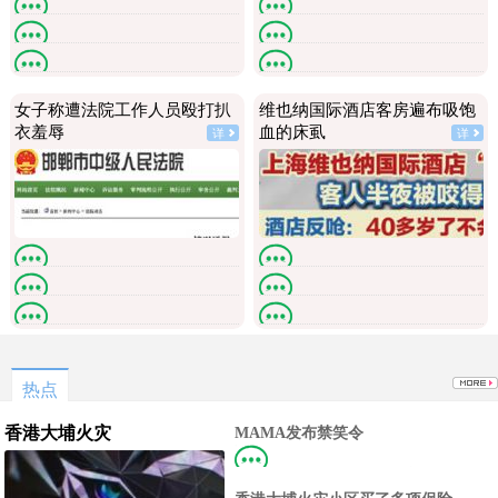
连一个能管理好一个企业的人都找
为了与三双宿双栖，抛弃病妻，不
不来，还是有其他原因？
顾女儿，转移财产，无情无义的程度也
这就破产了，我记得之前做高铁还
家里所有的钱，有女方一半，啥叫
是“领先”的。
有推销雪花膏。
你承担社保？是怕重婚判刑吧。
现在网上雪花膏的品牌挺多的，哪
没有诚恳的道歉悔过，只有狡辩，
个牌子是小时候用的那种雪花膏呢，还是
是他主动去医院叫停的吗，是怕网友们再
女子称遭法院工作人员殴打扒
维也纳国际酒店客房遍布吸饱
说很多都是老牌子？
深扒。
衣羞辱
血的床虱
详
详
这是2026年吗？还有这种事？
麦兜槑槑:这工作人员是竞争对手派
来的吧？
这是黑社会换了张皮。
这价位这质量这服务态度能开到今
天真是奇迹了。
区法院执行局长搞这么龌龊的事？
太可怕了，这种环境还能营业？！
哪有法官的样子，也太胆肥了，也不怕对
方录影录像。
热点
香港大埔火灾
MAMA发布禁笑令
他们抵达香港时不笑确实是最好的选
择，当时楼还烧着呢谁笑不被骂才怪了，也