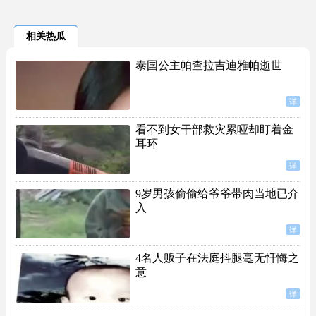
相关热瓜
泰国公主帕查拉吉迪雅帕逝世
详
看不到女干部救灾累哑却盯着金
耳环
详
9岁男孩偷偷给爷爷带肉当地已介
入
详
4名人贩子在法庭抖腿毫无忏悔之
意
详