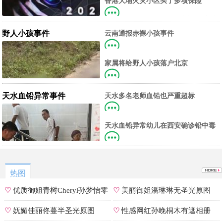
香港大埔火灾小区买了多项保险
算是一种保护吧。
至少有保险，而且有较完善的业主委
员会制度。
野人小孩事件
云南通报赤裸小孩事件
愿每个孩子都能在规范与关爱中向阳
生长。
家属将给野人小孩落户北京
这个事情已经超越大众的认知了，小
孩的形体和状态已经畸形了，得尽快送医。
天水血铅异常事件
天水多名老师血铅也严重超标
万一检测出来别的幼儿园孩子也超
标，那事情就不是一般大了。
天水血铅异常幼儿在西安确诊铅中毒
比铅中毒更可怕的是，当地检测的数
据有可能被造假。
热图
♡
优质御姐青树Cheryl孙梦怡零
♡
美丽御姐潘琳琳无圣光原图
遮罩私拍
♡
妩媚佳丽佟蔓半圣光原图
♡
性感网红孙晚桐木有遮相册