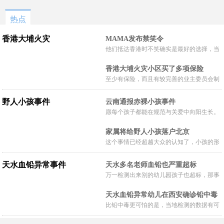
热点
香港大埔火灾
MAMA发布禁笑令
他们抵达香港时不笑确实是最好的选择，当
时楼还烧着呢谁笑不被骂才怪了，也算是一
香港大埔火灾小区买了多项保险
种保护吧。
至少有保险，而且有较完善的业主委员会制
度。
野人小孩事件
云南通报赤裸小孩事件
愿每个孩子都能在规范与关爱中向阳生长。
家属将给野人小孩落户北京
这个事情已经超越大众的认知了，小孩的形
体和状态已经畸形了，得尽快送医。
天水血铅异常事件
天水多名老师血铅也严重超标
万一检测出来别的幼儿园孩子也超标，那事
情就不是一般大了。
天水血铅异常幼儿在西安确诊铅中毒
比铅中毒更可怕的是，当地检测的数据有可
能被造假。