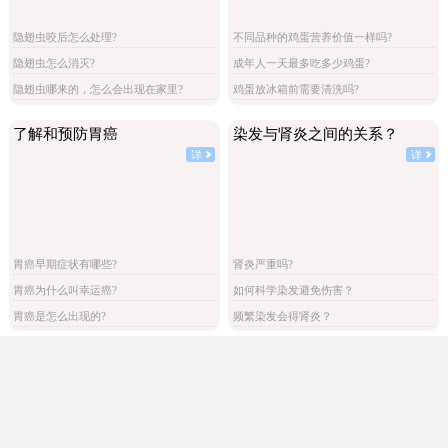
隐翅虫咬后怎么处理?
不同品种的鸡蛋营养价值一样吗?
隐翅虫怎么消灭?
成年人一天最多吃多少鸡蛋?
隐翅虫哪来的，怎么会出现在家里?
鸡蛋放冰箱前需要清洗吗?
了解和预防胃癌
染发与肾炎之间的关系？
详
详
胃癌早期症状有哪些?
肾炎严重吗?
胃癌为什么叫幸运癌?
如何科学染发避免伤害？
胃癌是怎么出现的?
频繁染发会得肾炎？