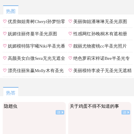
热图
♡
优质御姐青树Cheryl孙梦怡零
♡
美丽御姐潘琳琳无圣光原图
遮罩私拍
♡
妩媚佳丽佟蔓半圣光原图
♡
性感网红孙晚桐木有遮相册
♡
妩媚模特陈宇曦Niki半圣光番
♡
靓丽尤物蜜桃cc半圣光照片
号
♡
高颜美女白微Sera无光无遮全
♡
绝色萝莉宋梓诺Bee半圣光专
集
辑
♡
漂亮佳丽朱赢Molly木有圣光
♡
美丽模特李凌子无圣光无遮精
原图
选
热答
隐翅虫
关于鸡蛋不得不知道的事
详
详