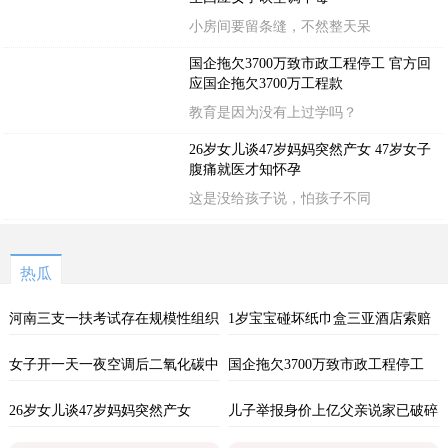
小房间要留条缝，不然整天呆
国企拖欠3700万致市政工程停工 官方回
应国企拖欠3700万工程款
教育是因为没有上过学吗？
26岁女儿谈47岁妈妈突然产女 47岁女子
腹痛就医才知怀孕
这是没给孩子说，怕孩子不同
热瓜
河南三支一扶考试存在规模性组织
1岁宝宝碰坏纸巾盒三亚酒店索赔
作弊犯罪
924元
女子开一天一夜空调后二氧化碳中
国企拖欠3700万致市政工程停工
毒
26岁女儿谈47岁妈妈突然产女
儿子举报身价上亿父亲说家已破碎