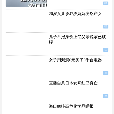
详
26岁女儿谈47岁妈妈突然产女
详
儿子举报身价上亿父亲说家已破
碎
详
女子用漏洞0元买了3千台电器
详
直播自杀日本女网红已身亡
详
海口80吨高危化学品瞒报