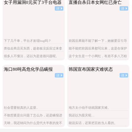
女子用漏洞0元买了3千台电器
直播自杀日本女网红已身亡
详
详
下了几千单，平台才发现bug吗？
前因后果能不能了解一下，她被爱豆引导
网暴攻击
类似去商店买东西，趁老板没反应过来拿
能不能把前因后果都写出来，这是在保护
了就跑。
施害人吗。
很多人不懂法，还以为是道德问题呢。
这个女生是一个小网红，有差不多八万粉
丝，但是这不是关注点啊。
海口80吨高危化学品瞒报
韩国宣布国家灾难状态
详
详
社会需要较真的人监督。
地方太小动不动就国家灾难。
不敢想要是出问题了怎么办，还是瞒报进
我还以为股灾呢…
来的。
天呐，我还纳闷为什么货代大半夜的发不
能说实话，还算把百姓当人看的。
许瞒报的通知。