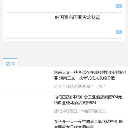
详
韩国宣布国家灾难状态
详
热闻
河南三支一扶考试存在规模性组织作弊犯
罪 河南三支一扶考试按人头给分数
进入全球经济寒冬期了，为了
1岁宝宝碰坏纸巾盒三亚酒店索赔924元
纸巾盒碰坏酒店索赔924
还记得碰瓷这个词的字面意思
女子开一天一夜空调后二氧化碳中毒 医
生回应女子吹空调中毒