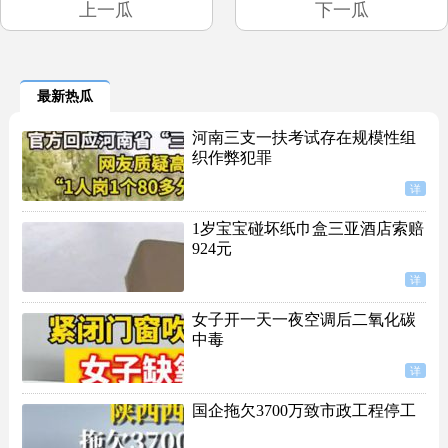
上一瓜
下一瓜
最新热瓜
河南三支一扶考试存在规模性组
织作弊犯罪
详
1岁宝宝碰坏纸巾盒三亚酒店索赔
924元
详
女子开一天一夜空调后二氧化碳
中毒
详
国企拖欠3700万致市政工程停工