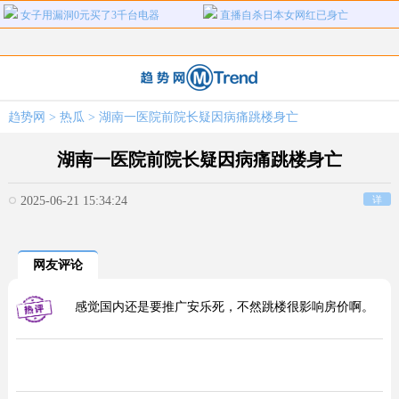
女子用漏洞0元买了3千台电器
直播自杀日本女网红已身亡
海口80吨高危化学品瞒报
韩国宣布国家灾难状态
河南三支一扶考试存在规模性组织作
1岁宝宝碰坏纸巾盒三亚酒店索赔924
女子开一天一夜空调后二氧化碳中毒
国企拖欠3700万致市政工程停工
弊犯罪
元
趋势网
>
热瓜
> 湖南一医院前院长疑因病痛跳楼身亡
26岁女儿谈47岁妈妈突然产女
儿子举报身价上亿父亲说家已破碎
女子用漏洞0元买了3千台电器
直播自杀日本女网红已身亡
湖南一医院前院长疑因病痛跳楼身亡
海口80吨高危化学品瞒报
韩国宣布国家灾难状态
2025-06-21 15:34:24
详
网友评论
感觉国内还是要推广安乐死，不然跳楼很影响房价啊。 ​